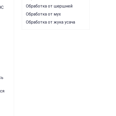
Обработка от шершней
ЭС
Обработка от мух
Обработка от жука усача
сь
тся