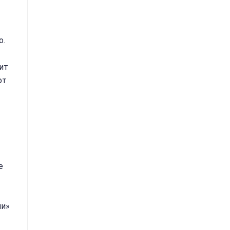
о.
ит
от
е
ми»