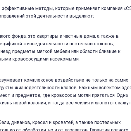
 - эффективные методы, которые применяет компания «С
аправлений этой деятельности выделяют:
ого фонда, это квартиры и частные дома, а также в
спецификой жизнедеятельности постельных клопов,
незд предметы мягкой мебели или области близкие к
очными кровососущими насекомыми.
азумевает комплексное воздействие не только на самих
продукты жизнедеятельности клопов. Важным аспектом зде
мест и предметов, где кровососы могли прятаться. Одна
знь новой колонии, и тогда все усилия и хлопоты окажу
ли, диванов, кресел и кроватей, а также постельных
олько от обработки, но и от паразитов. Гарантии полного