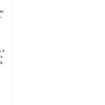
ах
–
, а
ть
ой