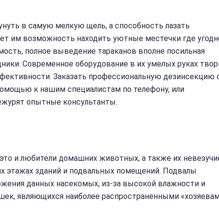
сунуть в самую мелкую щель, а способность лазать
ет им возможность находить уютные местечки где угодн
мость, полное выведение тараканов вполне посильная
удники. Современное оборудование в их умелых руках твор
ффективности. Заказать профессиональную дезинсекцию 
помощью к нашим специалистам по телефону, или
дежурят опытные консультанты.
 это и любители домашних животных, а также их невезучи
них этажах зданий и подвальных помещений. Подвалы
жения данных насекомых, из-за высокой влажности и
ошек, являющихся наиболее распространенными «хозяева