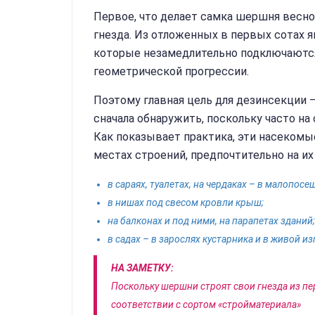
Первое, что делает самка шершня весн
гнезда. Из отложенных в первых сотах я
которые незамедлительно подключаются к
геометрической прогрессии.
Поэтому главная цель для дезинсекции –
сначала обнаружить, поскольку часто на
Как показывает практика, эти насеком
местах строений, предпочтительно на их 
в сараях, туалетах, на чердаках – в малопо
в нишах под свесом кровли крыш;
на балконах и под ними, на парапетах зданий;
в садах – в зарослях кустарника и в живой и
НА ЗАМЕТКУ:
Поскольку шершни строят свои гнезда из пе
соответствии с сортом «стройматериала»