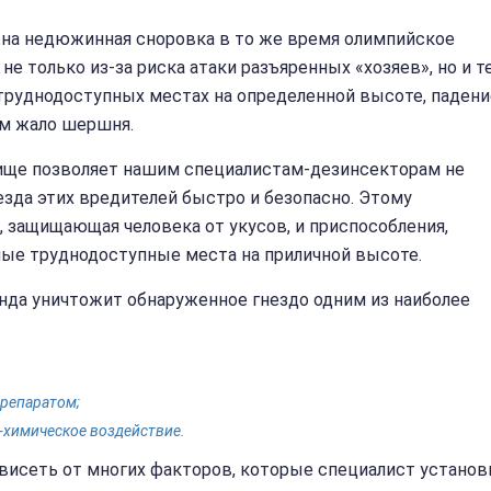
жна недюжинная сноровка в то же время олимпийское
е только из-за риска атаки разъяренных «хозяев», но и т
 труднодоступных местах на определенной высоте, падени
ем жало шершня.
ище позволяет нашим специалистам-дезинсекторам не
езда этих вредителей быстро и безопасно. Этому
, защищающая человека от укусов, и приспособления,
мые труднодоступные места на приличной высоте.
нда уничтожит обнаруженное гнездо одним из наиболее
препаратом;
-химическое воздействие.
ависеть от многих факторов, которые специалист установ