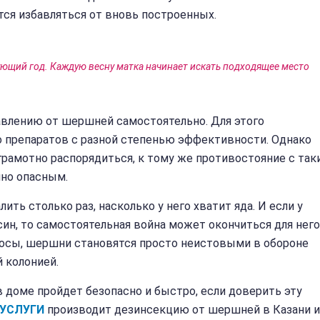
тся избавляться от вновь построенных.
ующий год. Каждую весну матка начинает искать подходящее место
влению от шершней самостоятельно. Для этого
препаратов с разной степенью эффективности. Однако
грамотно распорядиться, к тому же противостояние с так
но опасным.
ть столько раз, насколько у него хватит яда. И если у
син, то самостоятельная война может окончиться для него
 осы, шершни становятся просто неистовыми в обороне
й колонией.
в доме пройдет безопасно и быстро, если доверить эту
УСЛУГИ
производит дезинсекцию от шершней в Казани и