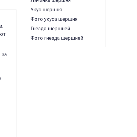
Личинка шершня
Укус шершня
.
Фото укуса шершня
и.
Гнездо шершней
ают
Фото гнезда шершней
 за
е