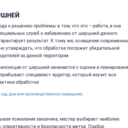
РШНЕЙ
а к решению проблемы в том, что это – работа, и она
пециальных служб к избавлению от шершней дачного
 гарантирует результат. К тому же, оснащение современн
ью утверждать, что обработка послужит убедительной
дителей на данной территории.
зинсекция от шершней начинается с оценки и планировани
 прибывает специалист-аудитор, который изучит все
актики обработки:
о сад, дом или производственное помещение;
тывая пожелания заказчика, мастер выбирает наиболее
 оперативности и безопасности метод. Подбор