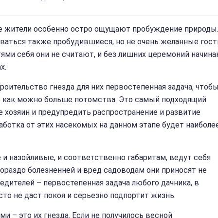
е жители особенно остро ощущают пробуждение природы
ываться также пробудившиеся, но не очень желанные гост
тями себя они не считают, и без лишних церемоний начин
х.
ительство гнезда для них первостепенная задача, чтобы
ь как можно больше потомства. Это самый подходящий
ме хозяин и предупредить распространение и развитие
аботка от этих насекомых на данном этапе будет наиболе
е и назойливые, и соответственно габаритам, ведут себя
гораздо болезненней и вред садоводам они приносят не
едителей – первостепенная задача любого дачника, в
то не даст покоя и серьезно подпортит жизнь.
ми – это их гнезда. Если не получилось весной