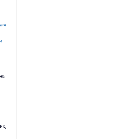
ния
м
на
ик,