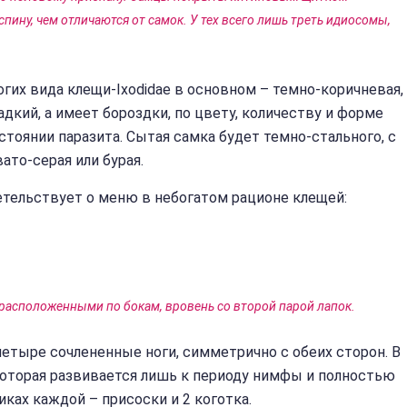
спину, чем отличаются от самок. У тех всего лишь треть идиосомы,
гих вида клещи-Ixodidae в основном – темно-коричневая,
ладкий, а имеет бороздки, по цвету, количеству и форме
тоянии паразита. Сытая самка будет темно-стального, с
то-серая или бурая.
тельствует о меню в небогатом рационе клещей:
 расположенными по бокам, вровень со второй парой лапок.
четыре сочлененные ноги, симметрично с обеих сторон. В
 которая развивается лишь к периоду нимфы и полностью
иках каждой – присоски и 2 коготка.