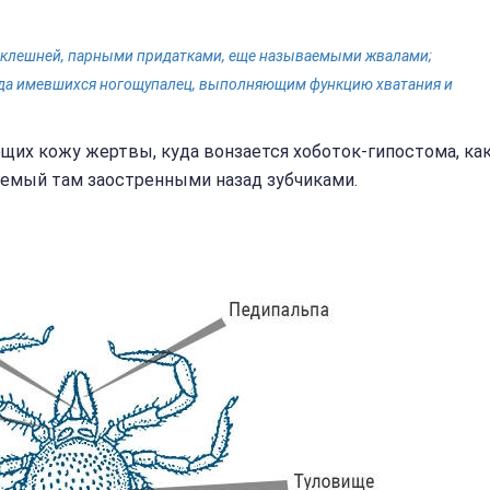
 клешней, парными придатками, еще называемыми жвалами;
гда имевшихся ногощупалец, выполняющим функцию хватания и
их кожу жертвы, куда вонзается хоботок-гипостома, ка
аемый там заостренными назад зубчиками.