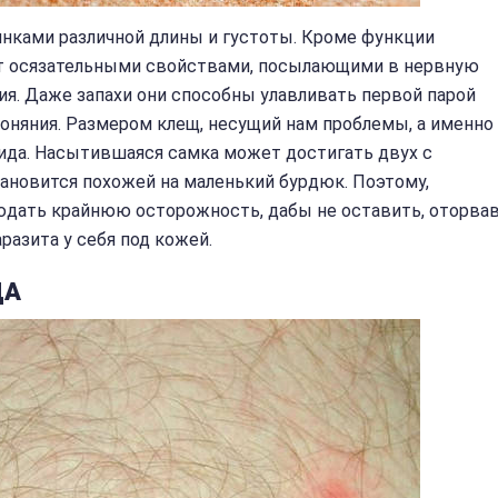
тинками различной длины и густоты. Кроме функции
ют осязательными свойствами, посылающими в нервную
я. Даже запахи они способны улавливать первой парой
обоняния. Размером клещ, несущий нам проблемы, а именно
вида. Насытившаяся самка может достигать двух с
ановится похожей на маленький бурдюк. Поэтому,
юдать крайнюю осторожность, дабы не оставить, оторва
разита у себя под кожей.
ЩА