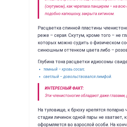
(скутумом), как черепаха панцирем – на всю 
подобно капюшону, закрыта хитином.
Расцветка спинной пластины членистоно
реже – серая. Скутум, кроме того – не г
которых можно судить о физическом сос
синюшным оттенком цвета либо – розова
Глубина тона расцветки идиосомы свиде
темный – кровь сосал;
светлый – довольствовался лимфой.
ИНТЕРЕСНЫЙ ФАКТ:
Эти членистоногие обладают даже глазами,
На туловище, к брюху крепятся попарно 
стадии личинок одной пары не хватает,
оформляется во взрослой особи. На конч