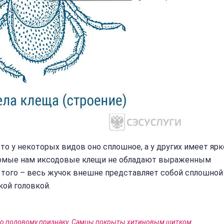
 то у некоторых видов оно сплошное, а у других имеет ярк
комые нам иксодовые клещи не обладают выраженным
 того – весь жучок внешне представляет собой сплошной
кой головкой.
по половому признаку. Самцы покрыты хитиновым щитком