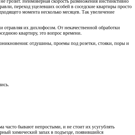
а не грозит. Неимоверная скорость размножения инстинктивно
травли, переход уцелевших особей в соседские квартиры просто
одходящего момента несколько месяцев. Так увеличение
ски отравляя их дихлофосом. От некачественной обработки
соседнюю квартиру, это вопрос времени.
оникновения: отдушины, проемы под розетки, стояки, поры и
лись.
а часто бывают непростыми, и не стоит их усугублять
рный химический запах в подъезде, появившийся