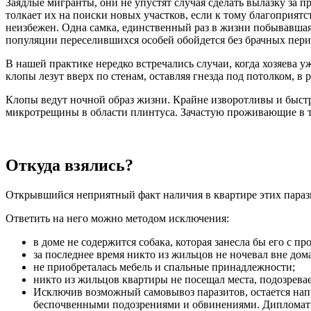
Заядлые мигранты, они не упустят случая сделать вылазку за 
толкает их на поиски новых участков, если к тому благоприят
неизбежен. Одна самка, единственный раз в жизни побывавшая 
популяции переселившихся особей обойдется без брачных пер
В нашей практике нередко встречались случаи, когда хозяева 
клопы лезут вверх по стенам, оставляя гнезда под потолком, в 
Клопы ведут ночной образ жизни. Крайне изворотливы и быстр
микротрещины в области плинтуса. Зачастую проживающие в т
Откуда взялись?
Открывшийся неприятный факт наличия в квартире этих парази
Ответить на него можно методом исключения:
в доме не содержится собака, которая занесла бы его с пр
за последнее время никто из жильцов не ночевал вне дома
не приобреталась мебель и спальные принадлежности;
никто из жильцов квартиры не посещал места, подозрева
Исключив возможный самовывоз паразитов, остается нап
беспочвенными подозрениями и обвинениями. Дипломати