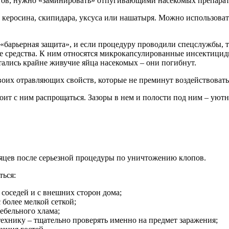
нтов, нужно «заминировать» отпугивающими насекомых препара
еросина, скипидара, уксуса или нашатыря. Можно использовать
барьерная защита», и если процедуру проводили спецслужбы, т
ие средства. К ним относятся микрокапсулированные инсектицид
стались крайне живучие яйца насекомых – они погибнут.
воих отравляющих свойств, которые не преминут воздействовать
оит с ним распрощаться. Зазоры в нем и полости под ним – уютн
сяцев после серьезной процедуры по уничтожению клопов.
ться:
соседей и с внешних сторон дома;
 более мелкой сеткой;
ебельного хлама;
хнику – тщательно проверять именно на предмет заражения;