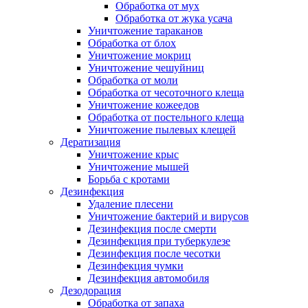
Обработка от мух
Обработка от жука усача
Уничтожение тараканов
Обработка от блох
Уничтожение мокриц
Уничтожение чешуйниц
Обработка от моли
Обработка от чесоточного клеща
Уничтожение кожеедов
Обработка от постельного клеща
Уничтожение пылевых клещей
Дератизация
Уничтожение крыс
Уничтожение мышей
Борьба с кротами
Дезинфекция
Удаление плесени
Уничтожение бактерий и вирусов
Дезинфекция после смерти
Дезинфекция при туберкулезе
Дезинфекция после чесотки
Дезинфекция чумки
Дезинфекция автомобиля
Дезодорация
Обработка от запаха