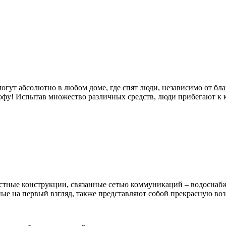
огут абсолютно в любом доме, где спят люди, независимо от бл
рофу! Испытав множество различных средств, люди прибегают к 
стные конструкции, связанные сетью коммуникаций – водоснабж
ые на первый взгляд, также представляют собой прекрасную во