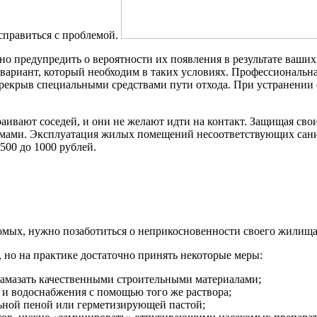
справиться с проблемой.
жно предупредить о вероятности их появления в результате ваши
вариант, который необходим в таких условиях. Профессиональная
перекрыв специальными средствами пути отхода. При устранении
ивают соседей, и они не желают идти на контакт. Защищая свои 
рмами. Эксплуатация жилых помещений несоответствующих сан
00 до 1000 рублей.
мых, нужно позаботиться о неприкосновенности своего жилища
, но на практике достаточно принять некоторые меры:
 замазать качественными строительными материалами;
 и водоснабжения с помощью того же раствора;
ьной пеной или герметизирующей пастой;