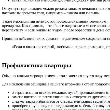
вентиляцию, как наиболее доступную дорогу для мигра
Отпугнуть пришельцев можно резким запахом ненавистных им к
насекомым ароматы трав, например – пижма или полынь.
Такие мероприятия именуются профессиональным термином – «
препараты. Как правило, – это более надежные и менее вонюч
перспективу, и если каким то чудом, после обработки в доме о
Принцип действия таких средств – в длительном сохранении с
«Если в квартире старый, любимый, паркет, возможно, ст
Профилактика квартиры
Обычно такими мероприятиями стоит заняться спустя пару ме
Для исключения рецидива внешнего вторжения стоит позаботи
о герметизации всех возможных путей проникновения от 
замене щитков на вентиляционных отверстиях другими, с
следует также избавиться от старых, ненужных вещей и м
приобретенную новую и подержанную мебель, бытовую те