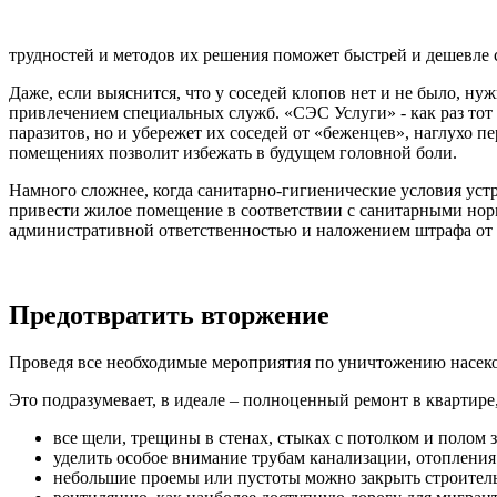
трудностей и методов их решения поможет быстрей и дешевле 
Даже, если выяснится, что у соседей клопов нет и не было, ну
привлечением специальных служб. «СЭС Услуги» - как раз тот 
паразитов, но и убережет их соседей от «беженцев», наглухо 
помещениях позволит избежать в будущем головной боли.
Намного сложнее, когда санитарно-гигиенические условия устра
привести жилое помещение в соответствии с санитарными но
административной ответственностью и наложением штрафа от 5
Предотвратить вторжение
Проведя все необходимые мероприятия по уничтожению насеко
Это подразумевает, в идеале – полноценный ремонт в квартире
все щели, трещины в стенах, стыках с потолком и полом
уделить особое внимание трубам канализации, отопления
небольшие проемы или пустоты можно закрыть строител