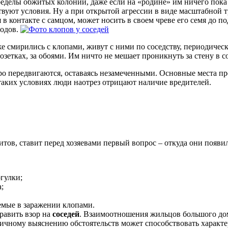
пределы обжитых колоний, даже если на «родине» им ничего пок
ствуют условия. Ну а при открытой агрессии в виде масштабной 
в контакте с самцом, может носить в своем чреве его семя до п
иодов.
уже смирились с клопами, живут с ними по соседству, периодиче
розетках, за обоями. Им ничто не мешает проникнуть за стену в 
о передвигаются, оставаясь незамеченными. Основные места пр
аких условиях люди наотрез отрицают наличие вредителей.
тов, ставит перед хозяевами первый вопрос – откуда они появи
огулки;
;
емые в заражении клопами.
равить взор на
соседей
. Взаимоотношения жильцов большого дом
чному выяснению обстоятельств может способствовать характе