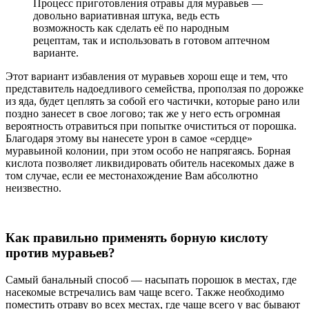
Процесс приготовления отравы для муравьев —
довольно вариативная штука, ведь есть
возможность как сделать её по народным
рецептам, так и использовать в готовом аптечном
варианте.
Этот вариант избавления от муравьев хорош еще и тем, что
представитель надоедливого семейства, проползая по дорожке
из яда, будет цеплять за собой его частички, которые рано или
поздно занесет в свое логово; так же у него есть огромная
вероятность отравиться при попытке очиститься от порошка.
Благодаря этому вы нанесете урон в самое «сердце»
муравьиной колонии, при этом особо не напрягаясь. Борная
кислота позволяет ликвидировать обитель насекомых даже в
том случае, если ее местонахождение Вам абсолютно
неизвестно.
Как правильно применять борную кислоту
против муравьев?
Самый банальный способ — насыпать порошок в местах, где
насекомые встречались вам чаще всего. Также необходимо
поместить отраву во всех местах, где чаще всего у вас бывают