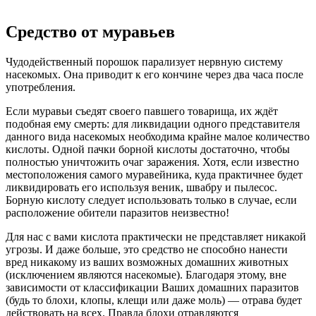
Средство от муравьев
Чудодейственный порошок парализует нервную систему
насекомых. Она приводит к его кончине через два часа после
употребления.
Если муравьи съедят своего павшего товарища, их ждёт
подобная ему смерть: для ликвидации одного представителя
данного вида насекомых необходима крайне малое количество
кислоты. Одной пачки борной кислоты достаточно, чтобы
полностью уничтожить очаг заражения. Хотя, если известно
местоположения самого муравейника, куда практичнее будет
ликвидировать его используя веник, швабру и пылесос.
Борную кислоту следует использовать только в случае, если
расположение обители паразитов неизвестно!
Для нас с вами кислота практически не представляет никакой
угрозы. И даже больше, это средство не способно нанести
вред никакому из ваших возможных домашних животных
(исключением являются насекомые). Благодаря этому, вне
зависимости от классификации Ваших домашних паразитов
(будь то блохи, клопы, клещи или даже моль) — отрава будет
действовать на всех. Правда блохи отравляются