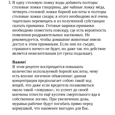
В одну столовую ложку воды добавить полторы
столовые ложки глицерина, две чайные ложку мёда,
четверть столовой ложки борной кислоты и полторы
столовые ложки сахара; в итоге необходимо всё очень
тщательно перемещать и из полученной субстанции
скатать приманки. Готовые шарики-приманки
необходимо поместить повсюду, где есть вероятность
появления раздражительных насекомых. Не
рекомендуется, чтобы домашние животные имели
доступ к этим приманкам. Если они их съедят,
страшного ничего не будет, но даже так это действие
является нежелательным (от греха подальше).
Важно!
В этом рецепте воспрещается повышать
количество используемой борной кислоты, чему
есть вполне логичное объяснение: данная
концентрация предполагает собою такой ход
вещей, что даже если вредитель полакомиться
около такой «ловушки», то успеет до своей
кончины отнести ещё кусочек смертельного яда в
собственное логово. При увеличении дозы,
муравьи-рабочие будут погибать прямо перед
кормушкой, что наименее выгодно для Вас.