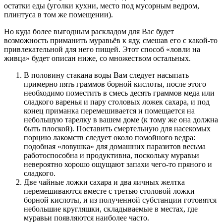
остатки еды (уголки кухни, место под мусорным ведром,
плинтуса в том же помещении).
Но куда более выгодным раскладом для Вас будет
возможность приманить муравьёв к яду, смешав его с какой-то
привлекательной для него пищей. Этот способ «ловли на
живца» будет описан ниже, со множеством остальных.
В половину стакана воды Вам следует насыпать
примерно пять граммов борной кислоты, после этого
необходимо поместить в смесь десять граммов меда или
сладкого варенья и пару столовых ложек сахара, и под
конец приманка перемешивается и помещается на
небольшую тарелку в вашем доме (к тому же она должна
быть плоской). Поставить смертельную для насекомых
порцию лакомств следует около помойного ведра:
подобная «ловушка» для домашних паразитов весьма
работоспособна и продуктивна, поскольку муравьи
невероятно хорошо ощущают запахи чего-то пряного и
сладкого.
Две чайные ложки сахара и два яичных желтка
перемешиваются вместе с третью столовой ложки
борной кислоты, и из полученной субстанции готовятся
небольшие кругляшки, складываемые в местах, где
муравьи появляются наиболее часто.