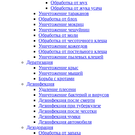
Обработка от мух
Обработка от жука усача
Уничтожение тараканов
Обработка от блох
Уничтожение мокриц
Уничтожение чешуйниц
Обработка от моли
Обработка от чесоточного клеща
Уничтожение кожеедов
Обработка от постельного клеща
Уничтожение пылевых клещей
Дератизация
Уничтожение крыс
Уничтожение мышей
Борьба с кротами
Дезинфекция
Удаление плесени
Уничтожение бактерий и вирусов
Дезинфекция после смерти
Дезинфекция при туберкулезе
Дезинфекция после чесотки
Дезинфекция чумки
Дезинфекция автомобиля
Дезодорация
Обработка от запаха